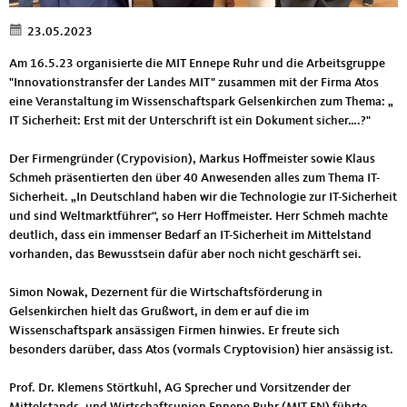
23.05.2023
Am 16.5.23 organisierte die MIT Ennepe Ruhr und die Arbeitsgruppe
"Innovationstransfer der Landes MIT" zusammen mit der Firma Atos
eine Veranstaltung im Wissenschaftspark Gelsenkirchen zum Thema: „
IT Sicherheit: Erst mit der Unterschrift ist ein Dokument sicher….?"
Der Firmengründer (Crypovision), Markus Hoffmeister sowie Klaus
Schmeh präsentierten den über 40 Anwesenden alles zum Thema IT-
Sicherheit. „In Deutschland haben wir die Technologie zur IT-Sicherheit
und sind Weltmarktführer“, so Herr Hoffmeister. Herr Schmeh machte
deutlich, dass ein immenser Bedarf an IT-Sicherheit im Mittelstand
vorhanden, das Bewusstsein dafür aber noch nicht geschärft sei.
Simon Nowak, Dezernent für die Wirtschaftsförderung in
Gelsenkirchen hielt das Grußwort, in dem er auf die im
Wissenschaftspark ansässigen Firmen hinwies. Er freute sich
besonders darüber, dass Atos (vormals Cryptovision) hier ansässig ist.
Prof. Dr. Klemens Störtkuhl, AG Sprecher und Vorsitzender der
Mittelstands- und Wirtschaftsunion Ennepe Ruhr (MIT EN) führte