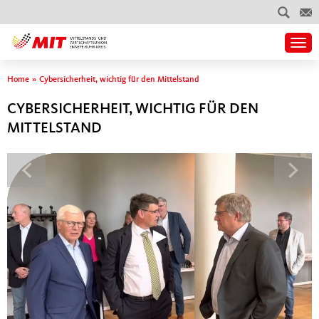
Togg
Sie sind hier
Home
»
Cybersicherheit, wichtig für den Mittelstand
CYBERSICHERHEIT, WICHTIG FÜR DEN
MITTELSTAND